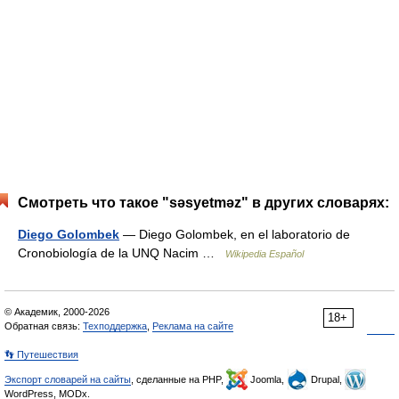
Смотреть что такое "səsyetməz" в других словарях:
Diego Golombek
— Diego Golombek, en el laboratorio de
Cronobiología de la UNQ Nacim …
Wikipedia Español
© Академик, 2000-2026
18+
Обратная связь:
Техподдержка
,
Реклама на сайте
👣 Путешествия
Экспорт словарей на сайты
, сделанные на PHP,
Joomla,
Drupal,
WordPress, MODx.