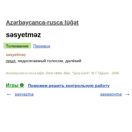
Azərbaycanca-rusca lüğət
səsyetməz
Толкование
Перевод
səsyetməz
прил.
недосягаемый голосом, далёкий
Azərbaycanca-rusca lüğət. Dörd cilddə. Bakı, “Şərq-Qərb”
.
M.T.Tağıyev
.
2006
.
Игры ⚽
Поможем решить контрольную работу
səsyazma
səsəqoyma